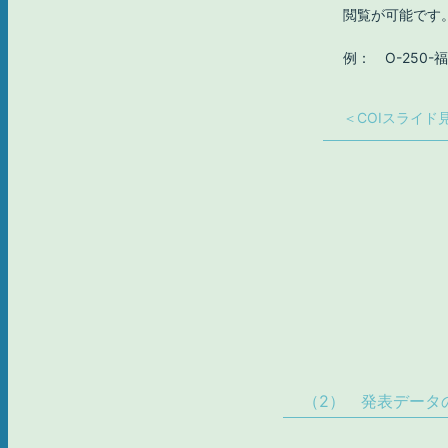
閲覧が可能です
例： O-250-
＜COIスライド
（2） 発表データ