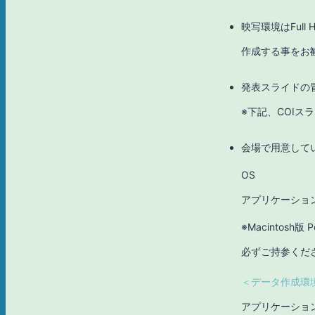
映写環境はFull
作成する事をお
発表スライドの
※下記、COIス
会場で用意して
OS
アプリケーショ
※Macintosh
必ずご持参くだ
＜データ作成環
アプリケーショ