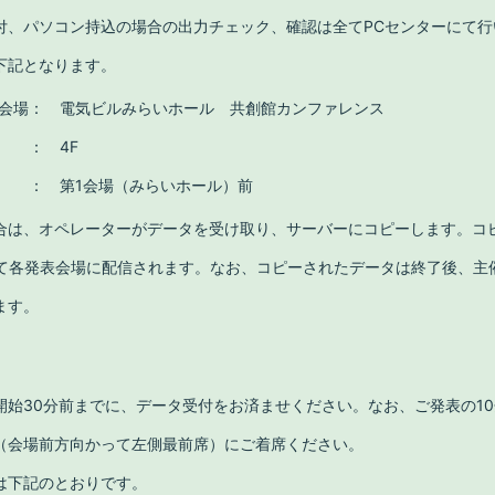
付、パソコン持込の場合の出力チェック、確認は全てPCセンターにて行
下記となります。
会場
：
電気ビルみらいホール
共創館カンファレンス
：
4F
：
第1会場
（みらいホール）前
合は、オペレーターがデータを受け取り、サーバーにコピーします。コ
にて各発表会場に配信されます。なお、コピーされたデータは終了後、主
ます。
開始30分前までに、データ受付をお済ませください。なお、ご発表の1
（会場前方向かって左側最前席）にご着席ください。
は下記のとおりです。