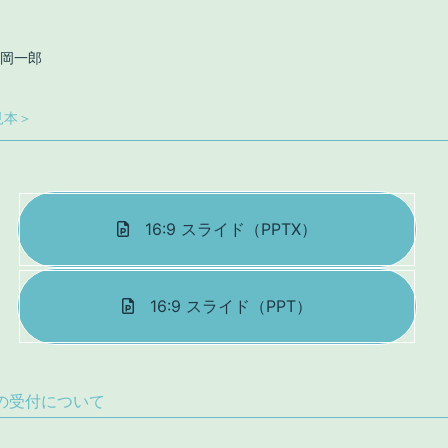
。
福岡一郎
見本＞
16:9 スライド（PPTX）
16:9 スライド（PPT）
の受付について