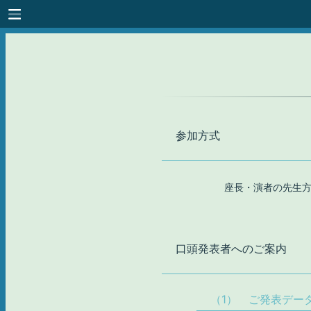
参加
方式
座長・演者の先生
口頭
発表者
への
ご案内
（1） ご発表デー