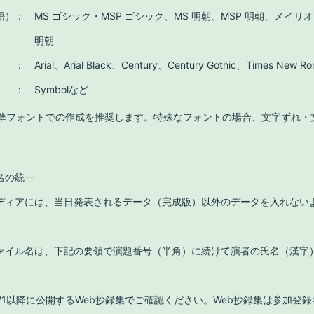
語）
：
MS ゴシック・MSP ゴシック、MS 明朝、MSP 明朝、メイ
明朝
）
：
Arial、Arial Black、Century、Century Gothic、Times New R
）
：
Symbolなど
 の標準フォントでの作成を推奨します。特殊なフォントの場合、文字ずれ
名の統一
ディアには、当日発表されるデータ（完成版）以外のデータを入れない
ァイル名は、下記の要領で演題番号（半角）に続けて演者の氏名（漢字
/1以降に公開するWeb抄録集でご確認ください。Web抄録集は参加登