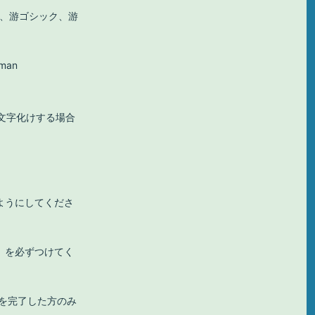
リオ、游ゴシック、游
oman
・文字化けする場合
ようにしてくださ
）を必ずつけてく
録を完了した方のみ