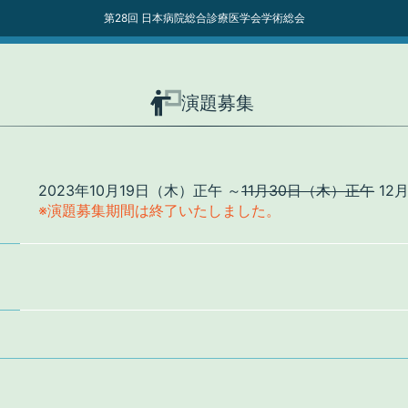
第28回 日本病院総合診療医学会学術総会
演題募集
2023年
10月19日（木）正午 ～
11月30日（木）正午
12
※演題募集期間は終了いたしました。