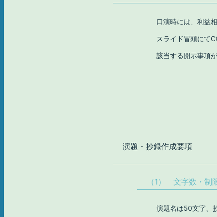
口演時には、利益相
スライド冒頭にてC
該当する開示事項が
演題
・
抄録
作成
要項
（1）
文字数
・
制
演題名は50文字、