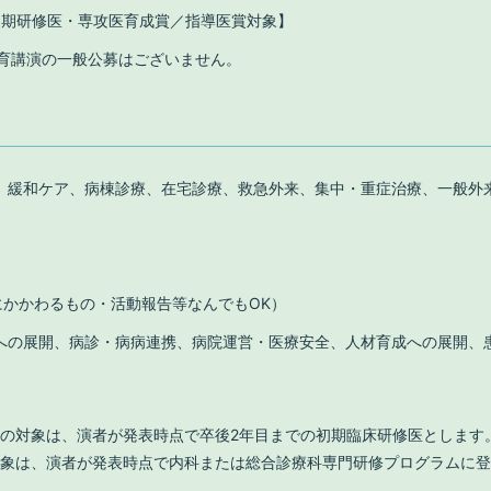
初期研修医・専攻医育成賞／指導医賞対象】
育講演の一般公募はございません。
、緩和ケア、病棟診療、在宅診療、救急外来、集中・重症治療、一般外
にかかわるもの・活動報告等なんでもOK）
への展開、病診・病病連携、病院運営・医療安全、人材育成への展開、
の対象は、演者が発表時点で卒後2年目までの初期臨床研修医とします
対象は、演者が発表時点で内科または総合診療科専門研修プログラムに