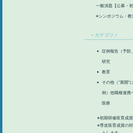
一般演題【公募・
※シンポジウム・教
＜カテゴリ＞
症例報告（予防
研究
教育
その他（”展開”
例）他職種連携
医療
初期研修医育成賞
専攻医育成賞の
とします。