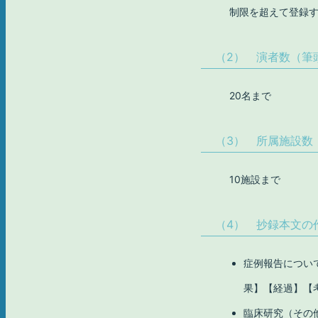
制限を超えて登録
（2）
演者数
（筆
20名まで
（3） 所属施設数
10施設まで
（4） 抄録本文の
症例報告につい
果】【経過】【
臨床研究（その