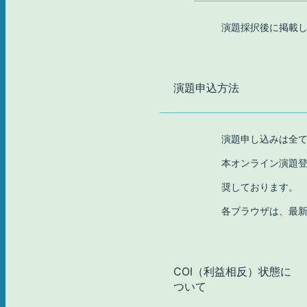
演題採択後に掲載
演題
申込
方法
演題申し込みは全
本オンライン演題登録シス
奨しております。
各ブラウザは、最
COI
（利益
相反）
状態に
ついて