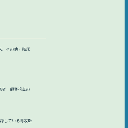
来、その他）臨床
患者・顧客視点の
。
登録している専攻医